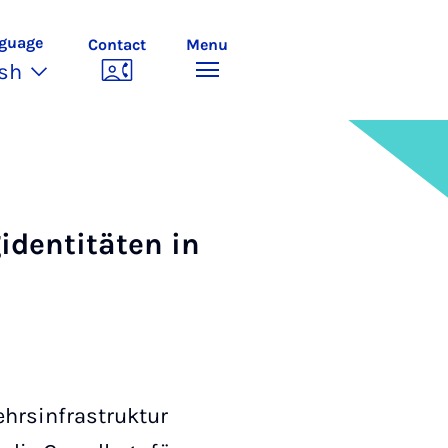
guage
Contact
Menu
ish
giden­titäten in
ehrsinfrastruktur