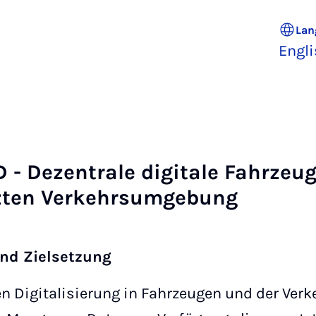
Lan
Engl
- Dezen­t­rale di­gitale Fahrzeu­
zten Verkehr­sumge­bung
nd Zielsetzung
en Digitalisierung in Fahrzeugen und der Verk