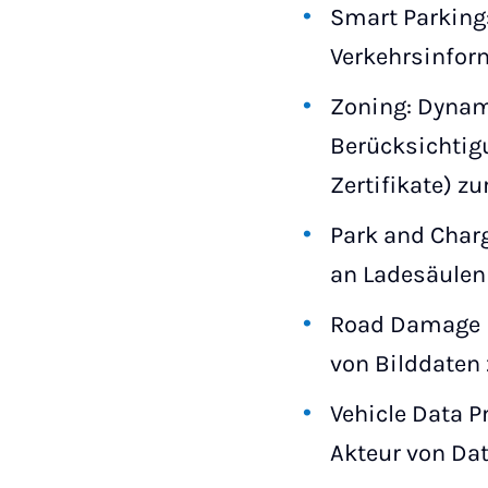
Smart Parking
Verkehrsinfor
Zoning: Dyna
Berücksichtig
Zertifikate) z
Park and Char
an Ladesäulen
Road Damage D
von Bilddaten
Vehicle Data P
Akteur von Da