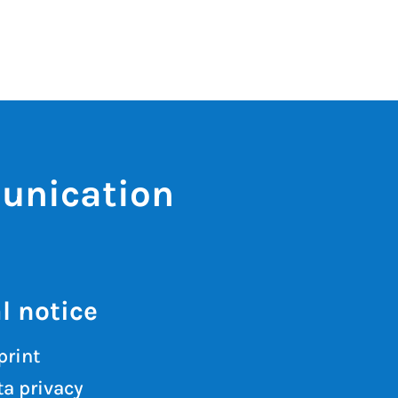
unication
l notice
print
a privacy