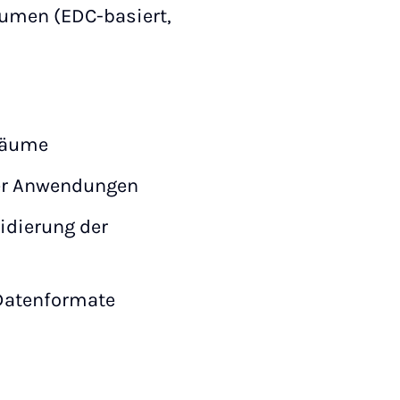
äumen (EDC-basiert,
räume
der Anwendungen
idierung der
Datenformate