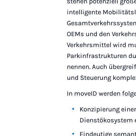
stehen potenziell groß
intelligente Mobilität
Gesamtverkehrssystem 
OEMs und den Verkehrs
Verkehrsmittel wird mu
Parkinfrastrukturen du
nennen. Auch übergrei
und Steuerung komplex
In moveID werden folgen
Konzipierung einer
Dienstökosystem e
Eindeutige semant