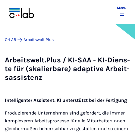
Menu
C-LAB
Arbeitswelt.Plus
Ar­beit­s­welt.Plus / KI-SAA - KI-Di­ens­
te für (ska­li­er­­ba­re) ad­ap­ti­ve Ar­beit­
s­as­s­is­tenz
Intelligenter Assistent: KI unterstützt bei der Fertigung
Produzierende Unternehmen sind gefordert, die immer
komplexeren Arbeitsprozesse für alle Mitarbeiter:innen
gleichermaßen beherrschbar zu gestalten und so einem